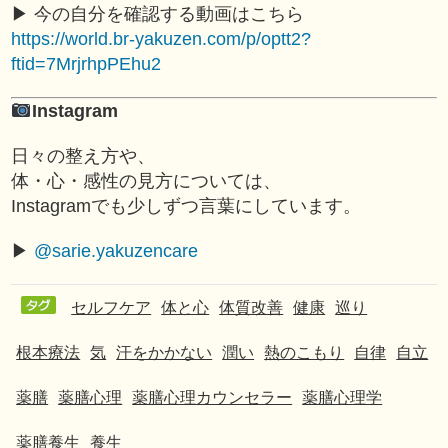
▶︎ 今の自分を確認する動画はこちら
https://world.br-yakuzen.com/p/optt2?
ftid=7MrjrhpPEhu2
Instagram
日々の整え方や、
体・心・感性の見方については、
Instagramでも少しずつ言葉にしています。
▶︎
@sarie.yakuzencare
セルフケア
体と心
体質改善
健康
巡り
根本療法
気
汗をかかない
潤い
熱のこもり
自律
自立
薬膳
薬膳心理
薬膳心理カウンセラー
薬膳心理学
薬膳養生
養生