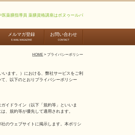
中医薬膳指導員 薬膳資格講座はボヌゥールパ
メルマガ登録
お問い合わせ
E-MAIL MAGAZINE
CONTACT
膳アドバイザー・中医薬膳指導員資格取得講座
国際中医薬膳師講座
認定インス
HOME
プライバシーポリシー
クターコー
といいます。）における、弊社サービスをご利
いて、以下のとおりプライバシーポリシー
はガイドライン（以下「規約等」といいま
には、規約等が優先して適用されます。
弊社のウェブサイトに掲示します。本ポリシ