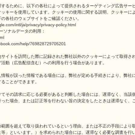
握するために、以下の各社によって提供されるターゲティング広告サー
クッキーを使用しています。クッキーの使用に関する説明、クッキーに
下の各社のウェブサイトをご確認ください。
le.com/intl/ja/privacy/privacy-policy.html
のパーソナルデータの利用：
tml
cebook.com/help/769828729705201
他サイトを訪問した際に記録された弊社以外のクッキーによって取得さ
グ活動（広告配信含む）への利用を行う場合があります。
人情報が誤った情報である場合には、弊社が定める手続きにより、弊社
することができます。
けてその請求に応じる必要があると判断した場合には、遅滞なく、当該
行った場合、または訂正等を行わない旨の決定をしたときは遅滞なく、
の範囲を超えて取り扱われているという理由、または不正の手段により
止等」といいます。）を求められた場合には、遅滞なく必要な調査を行