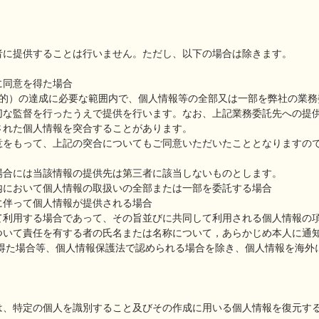
者に提供することは行いません。ただし、以下の場合は除きます。
に同意を得た場合
目的）の達成に必要な範囲内で、個人情報等の全部又は一部を弊社の業務
切な監督を行ったうえで提供を行います。なお、上記業務委託先への提
された個人情報を突合することがあります。
意をもって、上記の突合についてもご同意いただいたこととなりますの
場合には当該情報の提供先は第三者に該当しないものとします。
内において個人情報の取扱いの全部または一部を委託する場合
に伴って個人情報が提供される場合
して利用する場合であって、その旨並びに共同して利用される個人情報の
ついて責任を有する者の氏名または名称について，あらかじめ本人に通
を得た場合等、個人情報保護法で認められる場合を除き、個人情報を海外
は、特定の個人を識別すること及びその作成に用いる個人情報を復元す