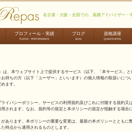
名古屋・大阪・全国での、薬膳アドバイザー・
プロフィール・実績
ブログ
資格講座
PLOFILE・PERFORMANCE
BLOG
QUALIFICATION
薬
資格取得とキャ
リアアップの流
れ
います。）は、本ウェブサイト上で提供するサービス（以下、「本サービス」
をお持ちの方（以下「ユーザー」といいます）の個人情報の取扱いにつ
定めます。
プライバシーポリシー、サービスの利用規約及びこれに付随する規約又
適用されます。なお、規約等の規定と本ポリシーの規定が抵触する場合
とがあります。本ポリシーの重要な変更は、最新の本ポリシーとともに
した時点から適用されるものとします。