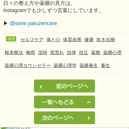
日々の整え方や薬膳の見方は、
Instagramでも少しずつ言葉にしています。
▶︎
@sarie.yakuzencare
セルフケア
体と心
体質改善
健康
吹き出物
根本療法
梅雨
湿熱
肌荒れ
自律
自立
薬膳
薬膳心理
薬膳心理カウンセラー
薬膳心理学
薬膳養生
養生