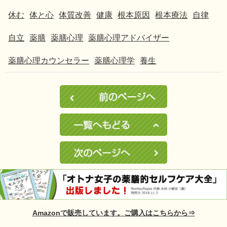
休む
体と心
体質改善
健康
根本原因
根本療法
自律
自立
薬膳
薬膳心理
薬膳心理アドバイザー
薬膳心理カウンセラー
薬膳心理学
養生
Amazonで販売しています。ご購入はこちらから⇒