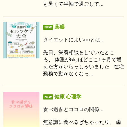
も暑くて半袖で過ごして...
薬膳
ダイエットによい○○とは...
先日、栄養相談をしていたとこ
ろ、 体重が5㎏ほどここ1ヶ月で増
えた方がいらっしゃいました 在宅
勤務で動かなくなっ...
健康 心理学
食べ過ぎとココロの関係...
無意識に食べるぎちゃったり、 歯