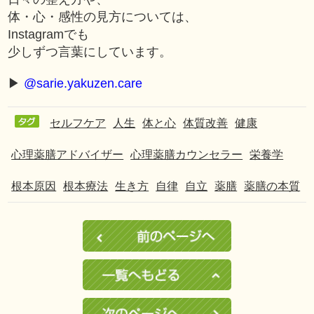
体・心・感性の見方については、
Instagramでも
少しずつ言葉にしています。
▶︎
@sarie.yakuzen.care
セルフケア
人生
体と心
体質改善
健康
心理薬膳アドバイザー
心理薬膳カウンセラー
栄養学
根本原因
根本療法
生き方
自律
自立
薬膳
薬膳の本質