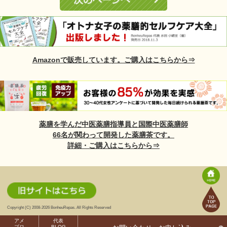
Amazonで販売しています。ご購入はこちらから⇒
薬膳を学んだ中医薬膳指導員と国際中医薬膳師
66名が関わって開発した薬膳茶です。
詳細・ご購入はこちらから⇒
Copyright (C) 2008-2026 BonheuRepas. All Rights Reserved
アメ
代表
ブロ
BLOG