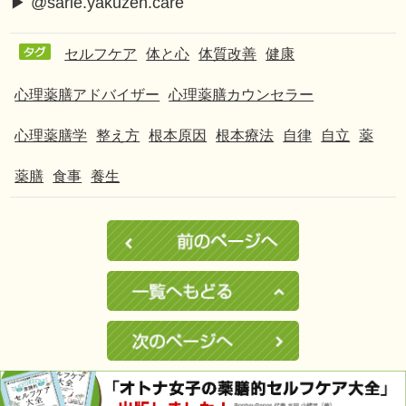
▶︎
@sarie.yakuzen.care
セルフケア
体と心
体質改善
健康
心理薬膳アドバイザー
心理薬膳カウンセラー
心理薬膳学
整え方
根本原因
根本療法
自律
自立
薬
薬膳
食事
養生