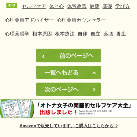
セルフケア
体と心
体質改善
健康
基礎
学び方
心理薬膳アドバイザー
心理薬膳カウンセラー
心理薬膳学
根本原因
根本療法
自律
自立
薬膳
養生
Amazonで販売しています。ご購入はこちらから⇒