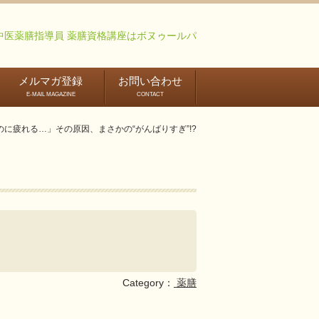
中医薬膳指導員 薬膳資格講座はボヌゥールパ
メルマガ登録
お問い合わせ
E-MAIL MAGAZINE
CONTACT
膳アドバイザー・中医薬膳指導員資格取得講座
国際中医薬膳師講座
認定インス
に疲れる…」その原因、まさかの“がんばりすぎ”!?
クターコー
Category：
薬膳