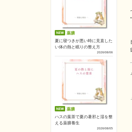
薬膳
夏に寝つきが悪い時に見直した
い体の熱と眠りの整え方
2026/08/06
薬膳
ハスの葉茶で夏の暑邪と湿を整
える薬膳養生
2026/08/05