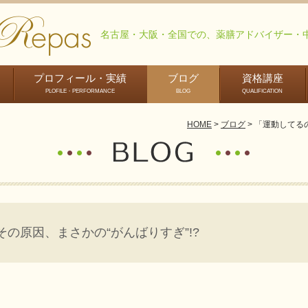
名古屋・大阪・全国での、薬膳アドバイザー・
プロフィール・実績
ブログ
資格講座
PLOFILE・PERFORMANCE
BLOG
QUALIFICATION
薬
資格取得とキャ
HOME
ブログ
「運動してるの
リアアップの流
れ
の原因、まさかの“がんばりすぎ”!?