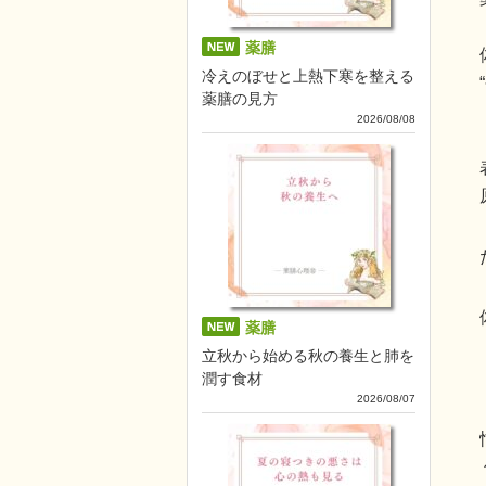
薬膳
冷えのぼせと上熱下寒を整える
薬膳の見方
2026/08/08
薬膳
立秋から始める秋の養生と肺を
潤す食材
2026/08/07