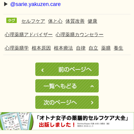
▶︎
@sarie.yakuzen.care
セルフケア
体と心
体質改善
健康
心理薬膳アドバイザー
心理薬膳カウンセラー
心理薬膳学
根本原因
根本療法
自律
自立
薬膳
養生