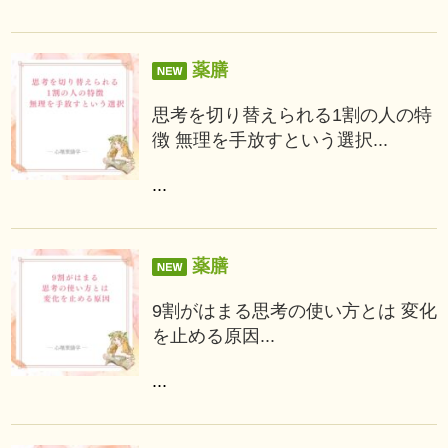
薬膳
思考を切り替えられる1割の人の特
徴 無理を手放すという選択...
...
薬膳
9割がはまる思考の使い方とは 変化
を止める原因...
...