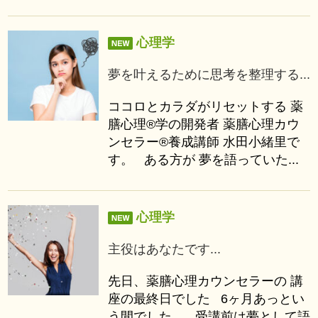
心理学
夢を叶えるために思考を整理する...
ココロとカラダがリセットする 薬
膳心理®学の開発者 薬膳心理カウ
ンセラー®養成講師 水田小緒里で
す。 ある方が 夢を語っていた...
心理学
主役はあなたです...
先日、薬膳心理カウンセラーの 講
座の最終日でした 6ヶ月あっとい
う間でした。 受講前は夢として語