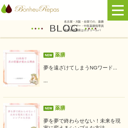
名古屋・大阪・全国での、薬膳
アドバイザー・中医薬膳指導員
薬膳資格講座はボヌゥールパ
薬膳
夢を遠ざけてしまうNGワード...
...
薬膳
夢を夢で終わらせない！未来を現
実に変えるシンプルな方法...