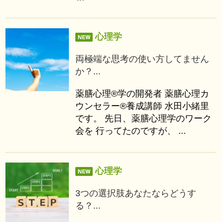
心理学
両極端な思考の使い方してません
か？...
薬膳心理®学の開発者 薬膳心理カ
ウンセラー®養成講師 水田小緒里
です。 先日、薬膳心理学のワーク
会を 行ってたのですが、 ...
心理学
3つの選択肢あなたならどうす
る？...