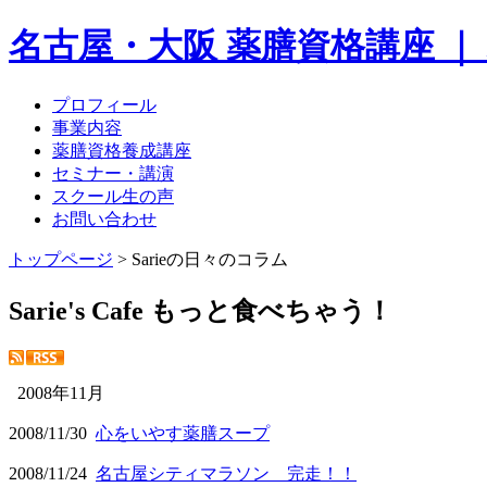
名古屋・大阪 薬膳資格講座 ｜
プロフィール
事業内容
薬膳資格養成講座
セミナー・講演
スクール生の声
お問い合わせ
トップページ
> Sarieの日々のコラム
Sarie's Cafe もっと食べちゃう！
2008年11月
2008/11/30
心をいやす薬膳スープ
2008/11/24
名古屋シティマラソン 完走！！