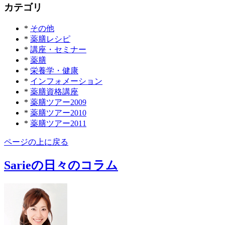
カテゴリ
*
その他
*
薬膳レシピ
*
講座・セミナー
*
薬膳
*
栄養学・健康
*
インフォメーション
*
薬膳資格講座
*
薬膳ツアー2009
*
薬膳ツアー2010
*
薬膳ツアー2011
ページの上に戻る
Sarieの日々のコラム