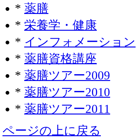
*
薬膳
*
栄養学・健康
*
インフォメーション
*
薬膳資格講座
*
薬膳ツアー2009
*
薬膳ツアー2010
*
薬膳ツアー2011
ページの上に戻る