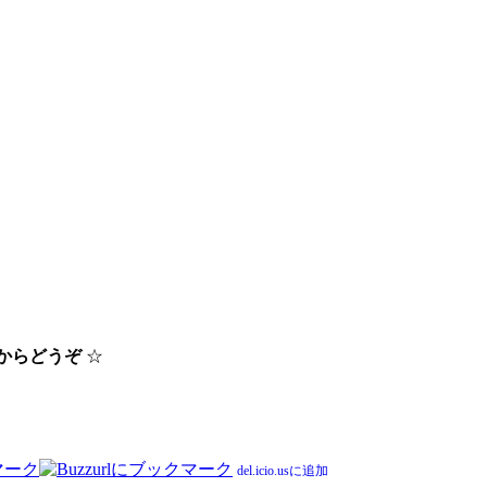
らからどうぞ
☆
del.icio.usに追加