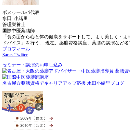
ボヌゥールパ代表
水田 小緒里
管理栄養士
国際中医薬膳師
「食の面から心と体の健康をサポートして、より美しく・よ
ドバイス」を行う。 現在、薬膳資格講座、薬膳の講演など
プロフィール
Saries Twitter
セミナー・講演のお申し込み
名古屋☆薬膳資格でキャリアアップ応援 水田小緒里ブログ