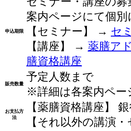
セミナー・講座の募
案内ページにて個別
【セミナー】 →
セ
申込期限
【講座】 →
薬膳アド
膳資格講座
予定人数まで
販売数量
※詳細は各案内ペー
【薬膳資格講座】 
お支払方
法
【それ以外の講演・