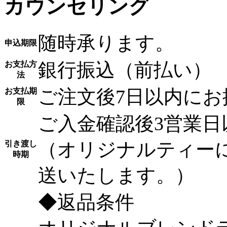
カウンセリング
随時承ります。
申込期限
銀行振込（前払い）
お支払方
法
ご注文後7日以内にお
お支払期
限
ご入金確認後3営業
（オリジナルティー
引き渡し
時期
送いたします。）
◆
返品条件