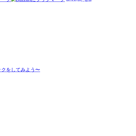
del.icio.usに追加
ックをしてみよう〜