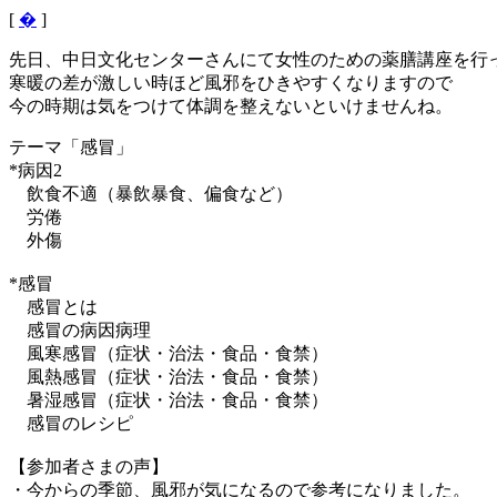
[
�
]
先日、中日文化センターさんにて女性のための薬膳講座を行
寒暖の差が激しい時ほど風邪をひきやすくなりますので
今の時期は気をつけて体調を整えないといけませんね。
テーマ「感冒」
*病因2
飲食不適（暴飲暴食、偏食など）
労倦
外傷
*感冒
感冒とは
感冒の病因病理
風寒感冒（症状・治法・食品・食禁）
風熱感冒（症状・治法・食品・食禁）
暑湿感冒（症状・治法・食品・食禁）
感冒のレシピ
【参加者さまの声】
・今からの季節、風邪が気になるので参考になりました。