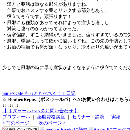
漢方と薬膳は重なる部分がありますね。
仕事でおススメする薬とリンクする部分もあり、
役立てそうです。頑張ります！
・風邪にも種類があってそれによって症状も違うし
対策も違うのがわかってよかった。
・偏寒偏熱、すごく納得がいきました。偏りすぎているので
・風邪、季節によって確かに違いますね。この先の予防とし
・お酒の種類でも体が熱くなったり、冷えたりの違いが出て
少しでも風邪の時に早く症状がよくなるように役立ててくだ
Sarie’s cafe もっとたべちゃう！日記
☆
BonheuRepas（ボヌゥールパ）へのお問い合わせはこち
↓↓↓↓↓↓↓
【 ボヌゥールパへのお問い合わせ 】
プロフィール
｜
薬膳資格講座
｜
セミナー・講演
｜
実績
< 前のページ
次のページ >