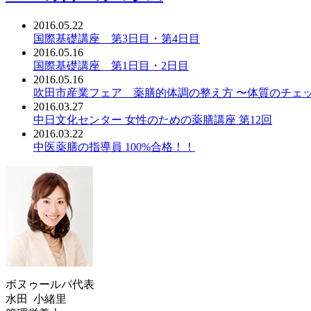
2016.05.22
国際基礎講座 第3日目・第4日目
2016.05.16
国際基礎講座 第1日目・2日目
2016.05.16
吹田市産業フェア 薬膳的体調の整え方 〜体質のチェ
2016.03.27
中日文化センター 女性のための薬膳講座 第12回
2016.03.22
中医薬膳の指導員 100%合格！！
ボヌゥールパ代表
水田 小緒里