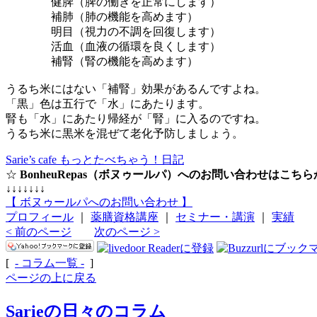
健脾（脾の働きを正常にします）
補肺（肺の機能を高めます）
明目（視力の不調を回復します）
活血（血液の循環を良くします）
補腎（腎の機能を高めます）
うるち米にはない「補腎」効果があるんですよね。
「黒」色は五行で「水」にあたります。
腎も「水」にあたり帰経が「腎」に入るのですね。
うるち米に黒米を混ぜて老化予防しましょう。
Sarie’s cafe もっとたべちゃう！日記
☆
BonheuRepas（ボヌゥールパ）へのお問い合わせはこち
↓↓↓↓↓↓↓
【 ボヌゥールパへのお問い合わせ 】
プロフィール
｜
薬膳資格講座
｜
セミナー・講演
｜
実績
< 前のページ
次のページ >
[
- コラム一覧 -
]
ページの上に戻る
Sarieの日々のコラム