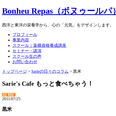
Bonheu Repas（ボヌゥールパ
西洋と東洋の栄養学から、心の「元気」をデザインします。
プロフィール
事業内容
スクール｜薬膳資格養成講座
セミナー・講演
スクール生の声
お問い合わせ
トップページ
>
Sarieの日々のコラム
> 黒米
Sarie's Cafe もっと食べちゃう！
2011/07/25
黒米