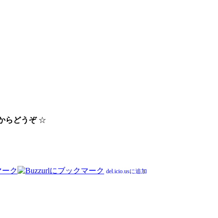
らからどうぞ
☆
del.icio.usに追加