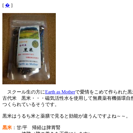
[
�
]
スクール生の方に
Earth as Mother
で愛情をこめて作られた黒
古代米 黒米・・・磁気活性水を使用して無農薬有機循環自
つくられているそうです。
黒米はうるち米と薬膳で見ると効能が違うんですよね～～。
黒米
：甘/平 帰経は脾胃腎