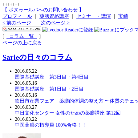
↓↓↓↓↓↓↓
【 ボヌゥールパへのお問い合わせ 】
プロフィール
｜
薬膳資格講座
｜
セミナー・講演
｜
実績
< 前のページ
次のページ >
[
- コラム一覧 -
]
ページの上に戻る
Sarieの日々のコラム
2016.05.22
国際基礎講座 第3日目・第4日目
2016.05.16
国際基礎講座 第1日目・2日目
2016.05.16
吹田市産業フェア 薬膳的体調の整え方 〜体質のチェ
2016.03.27
中日文化センター 女性のための薬膳講座 第12回
2016.03.22
中医薬膳の指導員 100%合格！！