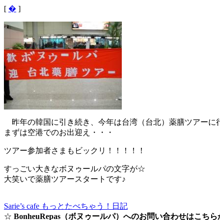
[
�
]
昨年の韓国に引き続き、今年は台湾（台北）薬膳ツアーに
まずは空港でのお出迎え・・・
ツアー参加者さまもビックリ！！！！！
すっごい大きなボヌゥールパの文字が☆
大笑いで薬膳ツアースタートです♪
Sarie’s cafe もっとたべちゃう！日記
☆
BonheuRepas（ボヌゥールパ）へのお問い合わせはこち