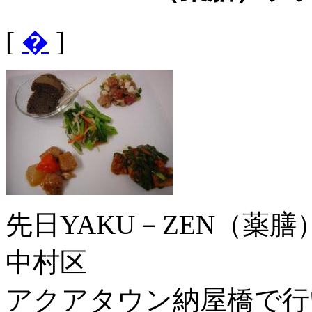
[
�
]
先日YAKU－ZEN（薬
中村区
アクアタウン納屋橋で行