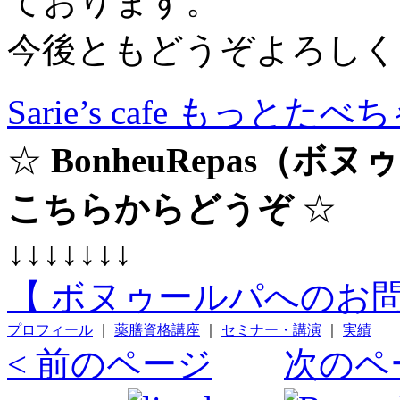
ております。
今後ともどうぞよろしく
Sarie’s cafe もっと
☆
BonheuRepas（
こちらからどうぞ
☆
↓↓↓↓↓↓↓
【 ボヌゥールパへのお問
プロフィール
｜
薬膳資格講座
｜
セミナー・講演
｜
実績
< 前のページ
次のペ